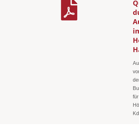
Q
d
A
i
H
H
Au
vo
de
Bu
für
Hö
K