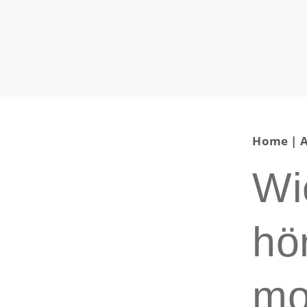
Home
|
A
Wi
hö
mo