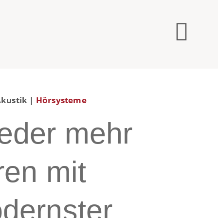
kustik
|
Hörsysteme
eder mehr
ren mit
dernster