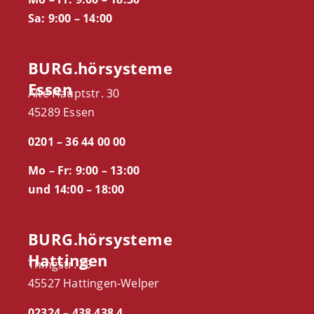
Sa: 9:00 – 14:00
BURG.hörsysteme
Essen
Alte Hauptstr. 30
45289 Essen
0201 – 36 44 00 00
Mo – Fr: 9:00 – 13:00
und 14:00 – 18:00
BURG.hörsysteme
Hattingen
Thingstr. 29
45527 Hattingen-Welper
02324 – 438 438 4