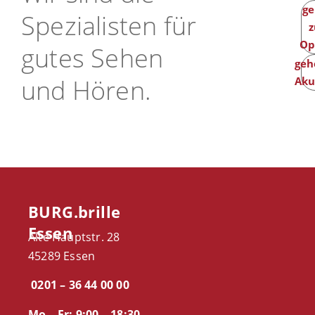
ge
Spezialisten für
z
Op
gutes Sehen
geh
und Hören.
Aku
BURG.brille
Essen
Alte Hauptstr. 28
45289 Essen
0201 – 36 44 00 00
Mo – Fr: 9:00 – 18:30